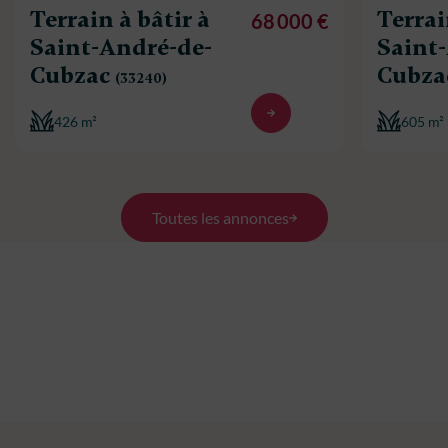
Terrain à bâtir à
Terrai
68 000 €
Saint-André-de-
Saint
Cubzac
Cubza
(33240)
426 m²
605 m²
Toutes les annonces