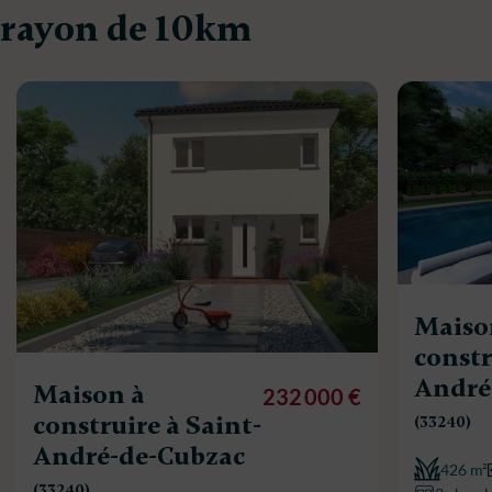
rayon de 10km
Maiso
constr
André
Maison à
232 000 €
construire à Saint-
(33240)
André-de-Cubzac
426 m²
(33240)