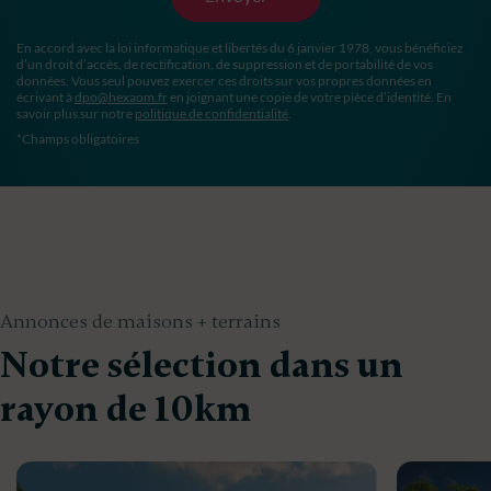
En accord avec la loi informatique et libertés du 6 janvier 1978, vous bénéficiez
d’un droit d’accès, de rectification, de suppression et de portabilité de vos
données. Vous seul pouvez exercer ces droits sur vos propres données en
écrivant à
dpo@hexaom.fr
en joignant une copie de votre pièce d’identité. En
savoir plus sur notre
politique de confidentialité
.
*Champs obligatoires
Annonces de maisons + terrains
Notre sélection dans un
rayon de 10km