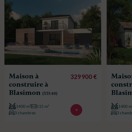
Maison à
Maiso
329 900 €
construire à
constr
Blasimon
Blasi
(33540)
1400 m²
115 m²
1400 m
3 chambres
3 chamb