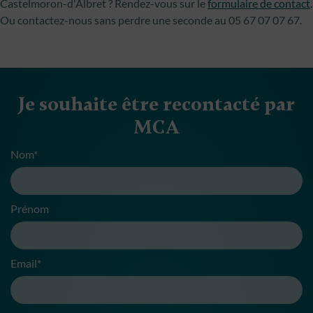
Castelmoron-d'Albret ? Rendez-vous sur le
formulaire de contact
.
Ou contactez-nous sans perdre une seconde au 05 67 07 07 67.
Je souhaite être recontacté par
MCA
Nom*
Prénom
Email*