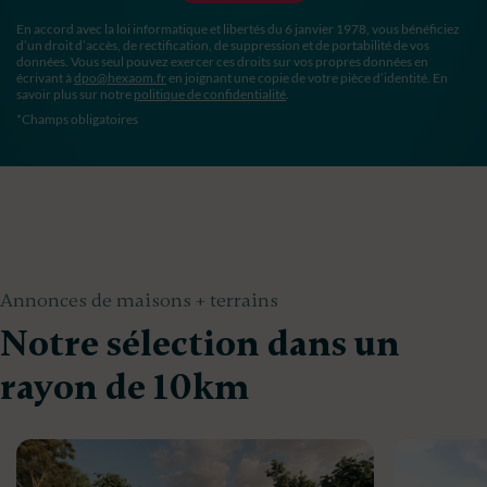
En accord avec la loi informatique et libertés du 6 janvier 1978, vous bénéficiez
d’un droit d’accès, de rectification, de suppression et de portabilité de vos
données. Vous seul pouvez exercer ces droits sur vos propres données en
écrivant à
dpo@hexaom.fr
en joignant une copie de votre pièce d’identité. En
savoir plus sur notre
politique de confidentialité
.
*Champs obligatoires
Annonces de maisons + terrains
Notre sélection dans un
rayon de 10km