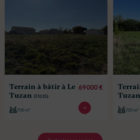
Terrain à bâtir à Le
Terrai
69 000 €
Tuzan
Tuza
(33125)
700 m²
700 m²