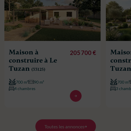
Maison à
Maiso
205 700 €
construire à Le
constr
Tuzan
Tuza
(33125)
700 m²
90 m²
700 m²
4 chambres
3 chamb
Toutes les annonces