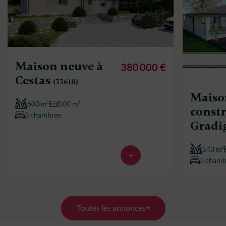
Maison neuve à
380 000 €
Cestas
(33610)
Maiso
600 m²
100 m²
constr
3 chambres
Gradi
543 m²
3 chamb
Toutes les annonces