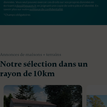
données. Vous seul pouvez exercer ces droits sur vos propres données en
écrivant à
dpo@hexaom.fr
en joignant une copie de votre pièce d’identité. En
savoir plus sur notre
politique de confidentialité
.
*Champs obligatoires
Annonces de maisons + terrains
Notre sélection dans un
rayon de 10km