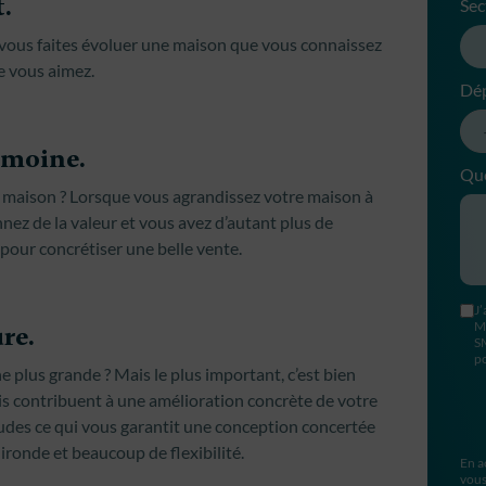
.
Sec
, vous faites évoluer une maison que vous connaissez
e vous aimez.
Dé
rimoine.
Que
te maison ? Lorsque vous agrandissez votre maison à
nez de la valeur et vous avez d’autant plus de
our concrétiser une belle vente.
J’
M
re.
S
po
plus grande ? Mais le plus important, c’est bien
s contribuent à une amélioration concrète de votre
udes ce qui vous garantit une conception concertée
ironde et beaucoup de flexibilité.
En a
vous