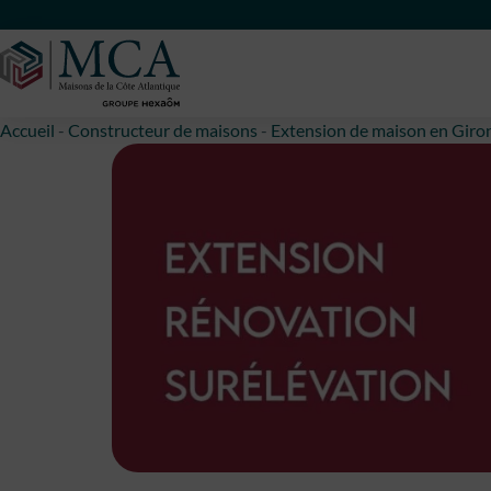
Maisons Côte Atlantique
Accueil
-
Constructeur de maisons
-
Extension de maison en Giro