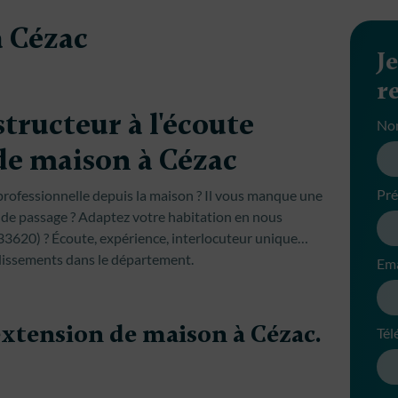
à Cézac
J
r
ructeur à l'écoute
No
de maison à Cézac
Pr
é professionnelle depuis la maison ? Il vous manque une
s de passage ? Adaptez votre habitation en nous
(33620) ? Écoute, expérience, interlocuteur unique…
dissements dans le département.
Ema
 extension de maison à Cézac.
Tél