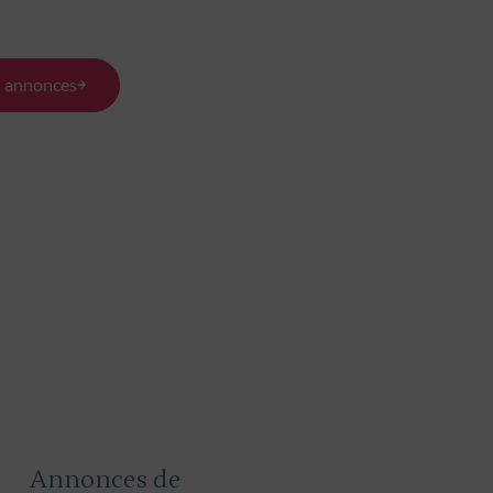
(33620)
85 m²
800 m²
80 m²
s annonces
s
3 chambres
Annonces de