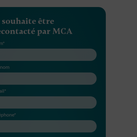
e souhaite être
econtacté par MCA
m*
énom
il*
éphone*