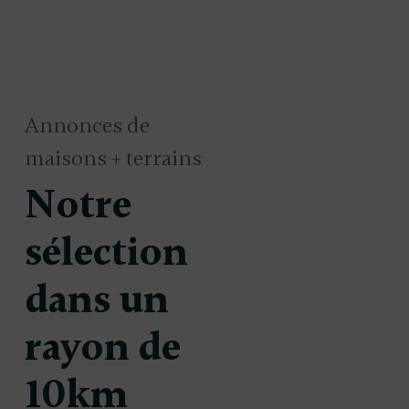
Annonces de
maisons + terrains
Notre
sélection
dans un
 à
Maison à
187 000 €
1
rayon de
uire à
construire à
10km
ade
Laruscade