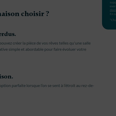
supp
exer
dpo
aison choisir ?
En s
*Cha
rdus.
ouvez créer la pièce de vos rêves telles qu'une salle
native simple et abordable pour faire évoluer votre
ison.
ption parfaite lorsque l’on se sent à l’étroit au rez-de-