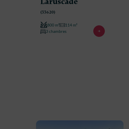
Laruscade
(33620)
800 m²
114 m²
3 chambres