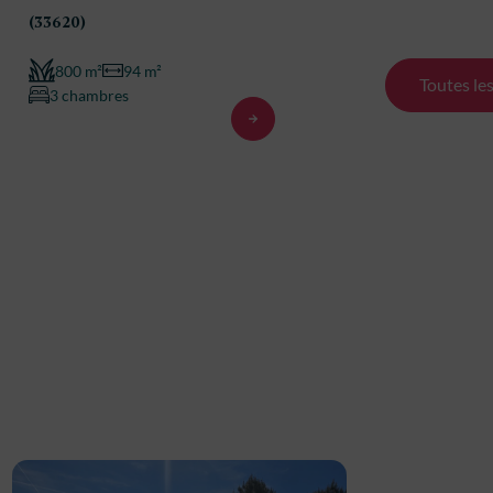
(33620)
(33620)
800 m²
94 m²
800 m²
Toutes le
3 chambres
3 chambre