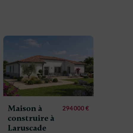
Maison à
Maison
294 000 €
construire à
constr
Laruscade
Larusc