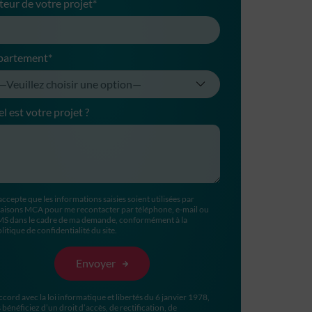
teur de votre projet*
partement*
l est votre projet ?
accepte que les informations saisies soient utilisées par
aisons MCA pour me recontacter par téléphone, e-mail ou
MS dans le cadre de ma demande, conformément à la
litique de confidentialité du site.
ccord avec la loi informatique et libertés du 6 janvier 1978,
 bénéficiez d’un droit d’accès, de rectification, de