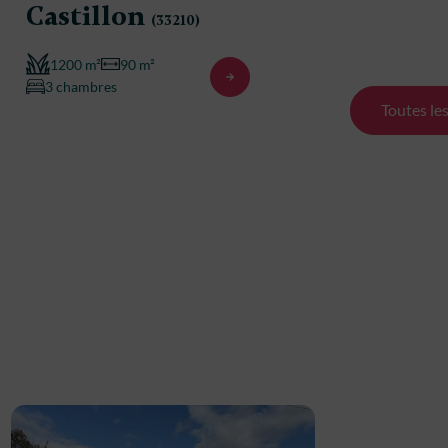
Castillon
Castil
(33210)
1200 m²
90 m²
1200 m²
3 chambres
3 chambre
Toutes le