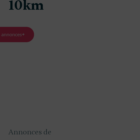
10km
lon
Castillon
(33210)
(33210)
80 m²
1200 m²
90 m²
s
3 chambres
s annonces
Annonces de