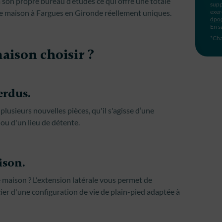
son propre bureau d’études ce qui offre une totale
supp
 de maison à Fargues en Gironde réellement uniques.
exer
dpo
En s
*Cha
aison choisir ?
rdus.
 plusieurs nouvelles pièces, qu'il s'agisse d’une
ou d'un lieu de détente.
ison.
e maison ? L'extension latérale vous permet de
icier d'une configuration de vie de plain-pied adaptée à