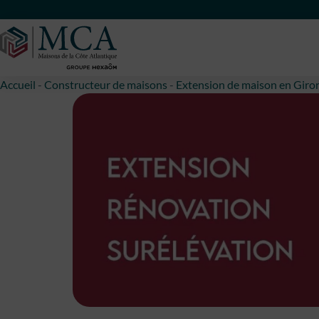
Maisons Côte Atlantique
Accueil
-
Constructeur de maisons
-
Extension de maison en Giro