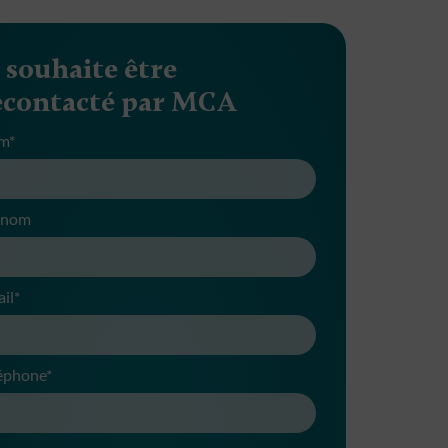
e souhaite être
econtacté par MCA
m*
énom
il*
éphone*