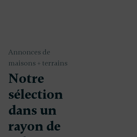
Annonces de
maisons + terrains
Notre
sélection
dans un
 à
Maison à
197 700 €
2
uire à
construire à
rayon de
s et
Castets et