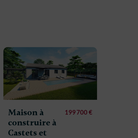
Maison à
Maison
199 700 €
construire à
constr
Castets et
Castet