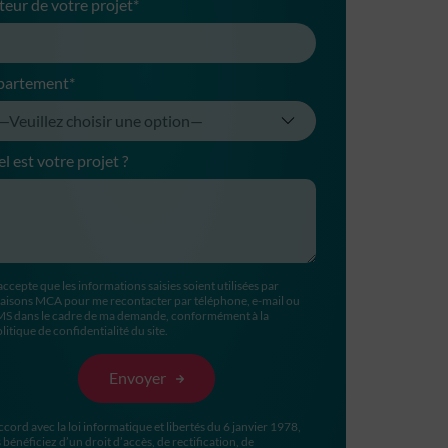
teur de votre projet*
partement*
l est votre projet ?
accepte que les informations saisies soient utilisées par
aisons MCA pour me recontacter par téléphone, e-mail ou
MS dans le cadre de ma demande, conformément à la
litique de confidentialité du site.
ccord avec la loi informatique et libertés du 6 janvier 1978,
 bénéficiez d’un droit d’accès, de rectification, de