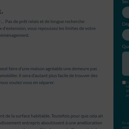
Sec
.
… Pas de prêt relais et de longue recherche
Dé
 d'extension, vous repoussez les limites de votre
n déménagement.
Que
peut faire d’une maison agréable une demeure pas
bilier. Il sera d’autant plus facile de trouver des
 vous voulez vous en séparer.
J’
M
S
po
nt de la surface habitable. Toutefois pour que cela ait
randissement entrepris aboutissent à une amélioration
En a
vous