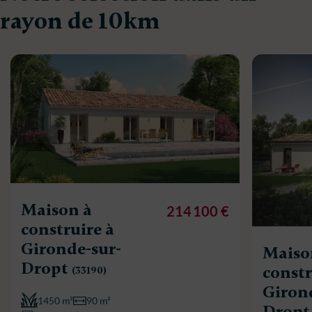
rayon de 10km
Maison à
214 100 €
construire à
Gironde-sur-
Maiso
Dropt
constr
(33190)
Giron
1450 m²
90 m²
Drop