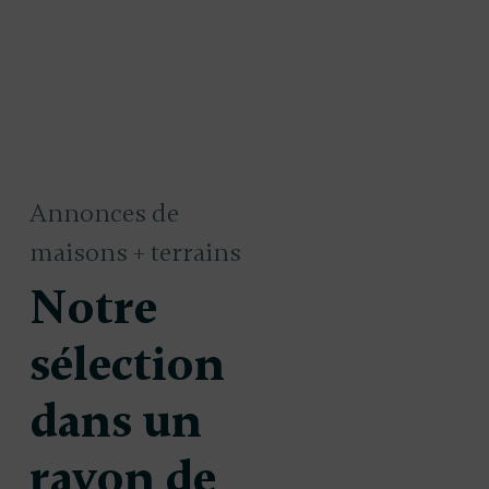
Annonces de
maisons + terrains
Notre
sélection
dans un
 à
Maison à
333 200 €
2
uire à
construire à
rayon de