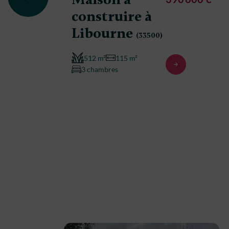
construire à
Libourne
(33500)
512 m²
115 m²
3 chambres