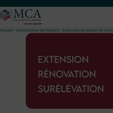
Maisons Côte Atlantique
Accueil
-
Constructeur de maisons
-
Extension de maison en Giro