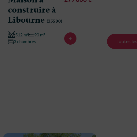
Libou
construire à
Libourne
512 m²
(33500)
3 chambre
512 m²
90 m²
Toutes le
3 chambres