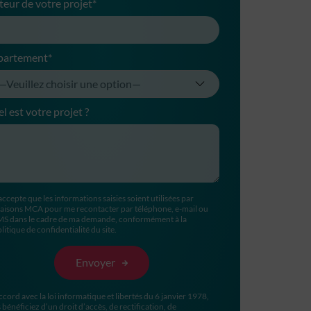
teur de votre projet*
partement*
l est votre projet ?
accepte que les informations saisies soient utilisées par
aisons MCA pour me recontacter par téléphone, e-mail ou
MS dans le cadre de ma demande, conformément à la
litique de confidentialité du site.
ccord avec la loi informatique et libertés du 6 janvier 1978,
 bénéficiez d’un droit d’accès, de rectification, de