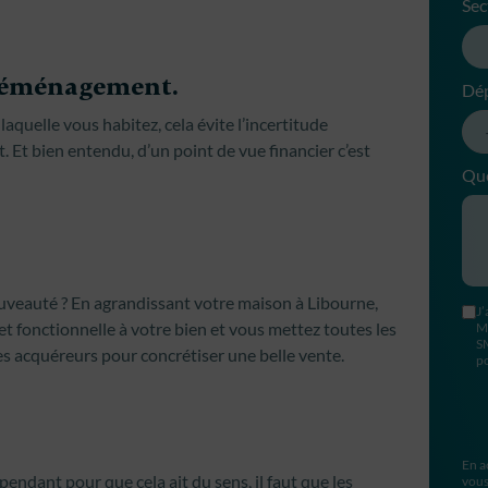
Sec
u déménagement.
Dé
aquelle vous habitez, cela évite l’incertitude
Et bien entendu, d’un point de vue financier c’est
Que
ouveauté ? En agrandissant votre maison à Libourne,
J’
 fonctionnelle à votre bien et vous mettez toutes les
M
S
s acquéreurs pour concrétiser une belle vente.
po
En a
pendant pour que cela ait du sens, il faut que les
vous