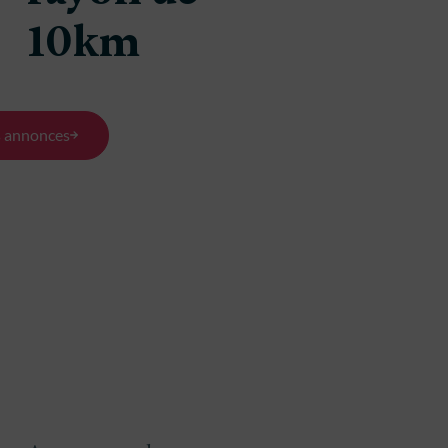
rne
Les Billaux
(33500)
10km
(33500)
100 m²
s
800 m²
100 m²
3 chambres
s annonces