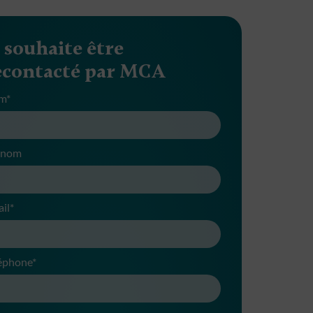
e souhaite être
econtacté par MCA
m*
énom
il*
éphone*