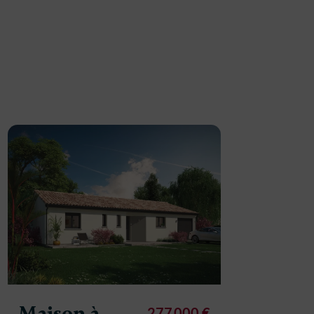
Maison
constr
Maison à
277 000 €