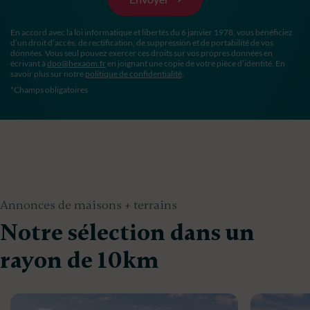
En accord avec la loi informatique et libertés du 6 janvier 1978, vous bénéficiez
d’un droit d’accès, de rectification, de suppression et de portabilité de vos
données. Vous seul pouvez exercer ces droits sur vos propres données en
écrivant à
dpo@hexaom.fr
en joignant une copie de votre pièce d’identité. En
savoir plus sur notre
politique de confidentialité
.
*Champs obligatoires
Annonces de maisons + terrains
Notre sélection dans un
rayon de 10km