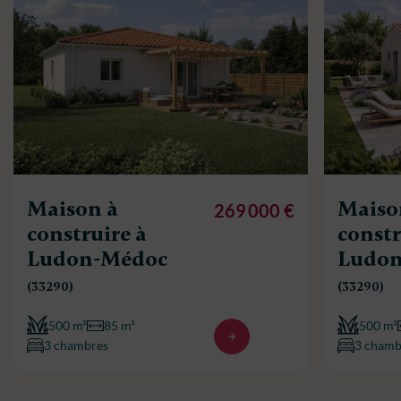
Maison à
Maiso
269 000 €
construire à
constr
Ludon-Médoc
Ludo
(33290)
(33290)
500 m²
85 m²
500 m²
3 chambres
3 chamb