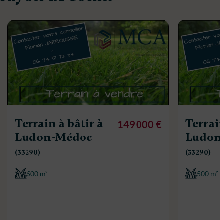
Terrain à bâtir à
Terrai
149 000 €
Ludon-Médoc
Ludo
(33290)
(33290)
500 m²
500 m²