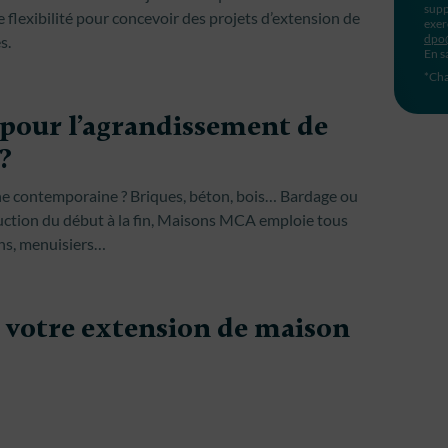
supp
flexibilité pour concevoir des projets d’extension de
exer
dpo
s.
En s
*Cha
 pour l’agrandissement de
?
he contemporaine ? Briques, béton, bois… Bardage ou
ruction du début à la fin, Maisons MCA emploie tous
ons, menuisiers…
r votre extension de maison