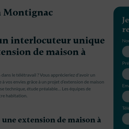
à Montignac
J
r
un interlocuteur unique
No
tension de maison à
Pr
ans le télétravail ? Vous apprécieriez d'avoir un
e à vos envies grâce à un projet d’extension de maison
Ema
ise technique, étude préalable… Les équipes de
re habitation.
Tél
e une extension de maison à