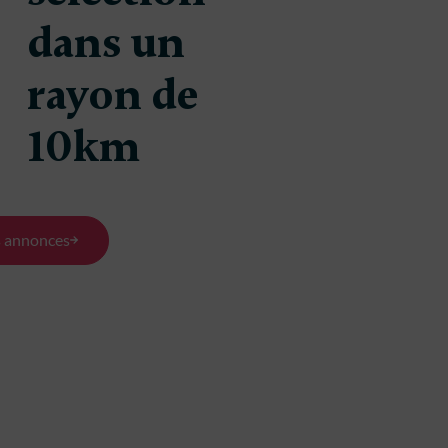
dans un
 à
Maison à
227 000 €
2
uire à
construire à
rayon de
n
Targon
(33760)
(33760)
10km
100 m²
727 m²
90 m²
s
3 chambres
s annonces