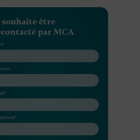
e souhaite être
econtacté par MCA
m*
énom
il*
éphone*