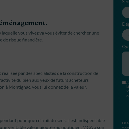
Sec
u déménagement.
Dé
 laquelle vous vivez va vous éviter de chercher une
e de risque financière.
Que
éalisée par des spécialistes de la construction de
ractivité du bien aux yeux de futurs acheteurs
J’
on à Montignac, vous lui donnez de la valeur.
M
S
po
ependant pour que cela ait du sens, il est indispensable
En a
une véritable valeur ajoutée au quotidien. MCA a son
vous