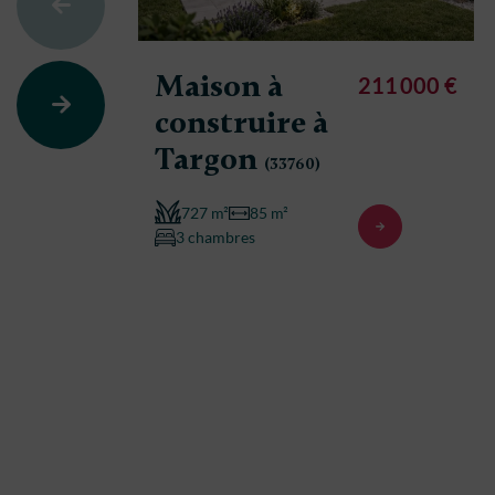
Maison à
211 000 €
construire à
Targon
(33760)
727 m²
85 m²
3 chambres