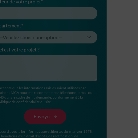
teur de votre projet*
partement*
l est votre projet ?
accepte que les informations saisies soient utilisées par
aisons MCA pour me recontacter par téléphone, e-mail ou
MS dans le cadre de ma demande, conformément à la
litique de confidentialité du site.
ccord avec la loi informatique et libertés du 6 janvier 1978,
 bénéficiez d’un droit d’accès, de rectification, de