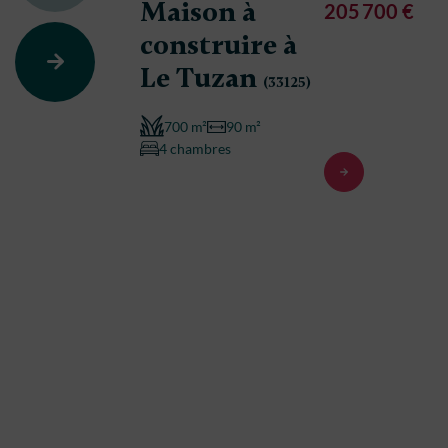
Maison à
205 700 €
construire à
Le Tuzan
(33125)
700 m²
90 m²
4 chambres