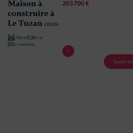
Maison à
Maison
203 700 €
construire à
constr
Le Tuzan
Le Tu
(33125)
700 m²
85 m²
700 m²
3 chambres
3 chambre
Toutes le