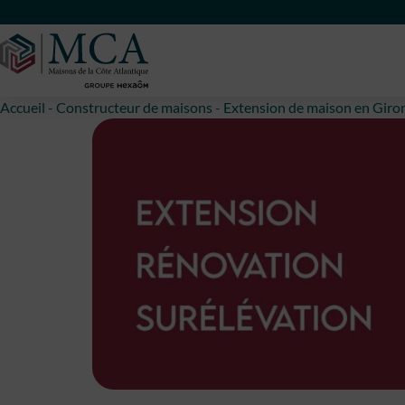
Maisons Côte Atlantique
Accueil
-
Constructeur de maisons
-
Extension de maison en Giro