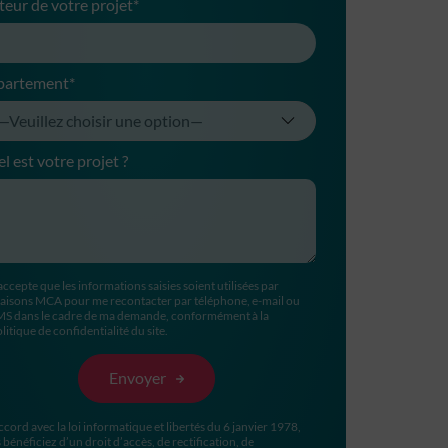
teur de votre projet*
partement*
l est votre projet ?
accepte que les informations saisies soient utilisées par
aisons MCA pour me recontacter par téléphone, e-mail ou
MS dans le cadre de ma demande, conformément à la
litique de confidentialité du site.
ccord avec la loi informatique et libertés du 6 janvier 1978,
 bénéficiez d’un droit d’accès, de rectification, de