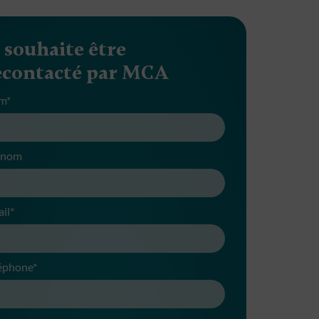
e souhaite être
econtacté par MCA
m*
énom
il*
éphone*