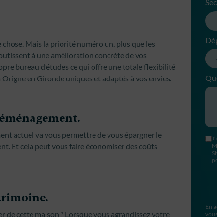
Sec
Dé
 chose. Mais la priorité numéro un, plus que les
boutissent à une amélioration concrète de vos
re bureau d’études ce qui offre une totale flexibilité
Que
à Origne en Gironde uniques et adaptés à vos envies.
u déménagement.
ent actuel va vous permettre de vous épargner le
J’
t. Et cela peut vous faire économiser des coûts
M
S
po
trimoine.
En a
rer de cette maison ? Lorsque vous agrandissez votre
vous