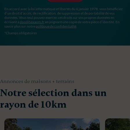
En accord avec la loi informatique et libertés du 6 janvier 1978, vous bénéficiez
d’un droit d’accès, de rectification, de suppression et de portabilité de vos
données. Vous seul pouvez exercer ces droits sur vos propres données en
écrivant à
dpo@hexaom.fr
en joignant une copie de votre pièce d’identité. En
savoir plus sur notre
politique de confidentialité
.
*Champs obligatoires
Annonces de maisons + terrains
Notre sélection dans un
rayon de 10km