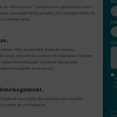
Sec
rer de cette maison ? Lorsque vous agrandissez votre
se, vous augmentez sa valeur et il sera plus facile de
r une belle vente.
Dé
re.
Que
 chose. Mais encore faut-il que les travaux
ioration concrète du confort des habitants. Maisons
otale flexibilité pour concevoir des projets
iques et adaptés à vos envies.
J’
M
S
po
u déménagement.
ctuelle va vous éviter de chercher une nouvelle
’un point de vue financier.
En a
vous