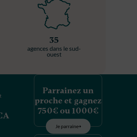
35
agences dans le sud-
ouest
Parrainez un
t
proche et gagnez
750€ ou 1000€
MCA
Je parraine