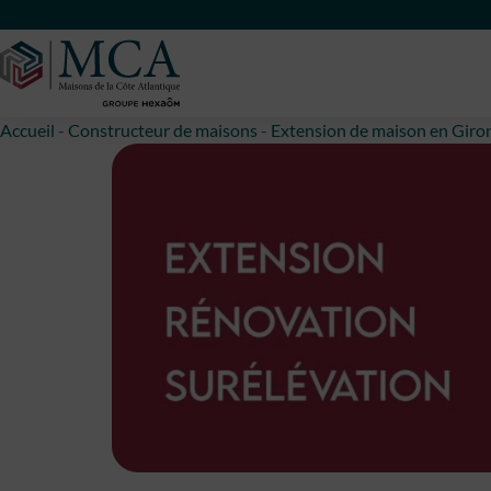
Maisons Côte Atlantique
Accueil
-
Constructeur de maisons
-
Extension de maison en Giro