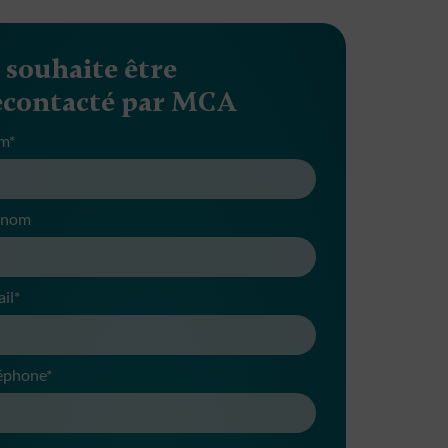
e souhaite être
econtacté par MCA
m*
énom
il*
éphone*