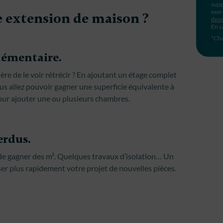
supp
exer
 extension de maison ?
dpo
En s
*Cha
lémentaire.
ère de le voir rétrécir ? En ajoutant un étage complet
ous allez pouvoir gagner une superficie équivalente à
pour ajouter une ou plusieurs chambres.
rdus.
 de gagner des m². Quelques travaux d’isolation… Un
ser plus rapidement votre projet de nouvelles pièces.