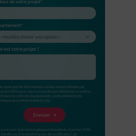
teur de votre projet*
partement*
l est votre projet ?
accepte que les informations saisies soient utilisées par
aisons MCA pour me recontacter par téléphone, e-mail ou
MS dans le cadre de ma demande, conformément à la
litique de confidentialité du site.
ccord avec la loi informatique et libertés du 6 janvier 1978,
 bénéficiez d’un droit d’accès, de rectification, de