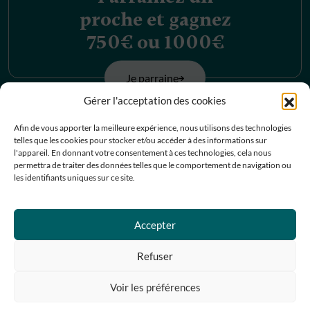
proche et gagnez
750€ ou 1000€
Je parraine
Gérer l'acceptation des cookies
Découvrez nos
Afin de vous apporter la meilleure expérience, nous utilisons des technologies
telles que les cookies pour stocker et/ou accéder à des informations sur
offres d’emplois
l'appareil. En donnant votre consentement à ces technologies, cela nous
permettra de traiter des données telles que le comportement de navigation ou
les identifiants uniques sur ce site.
Je postule
Accepter
Contactez-nous
Refuser
Prendre RDV
Voir les préférences
05 67 07 07 67