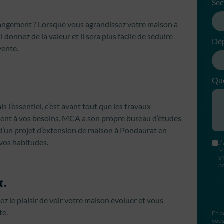
Sec
hangement ? Lorsque vous agrandissez votre maison à
onnez de la valeur et il sera plus facile de séduire
Dé
vente.
Que
is l’essentiel, c’est avant tout que les travaux
ent à vos besoins. MCA a son propre bureau d’études
n d’un projet d’extension de maison à Pondaurat en
vos habitudes.
J’
M
S
po
t.
ez le plaisir de voir votre maison évoluer et vous
te.
En a
vous