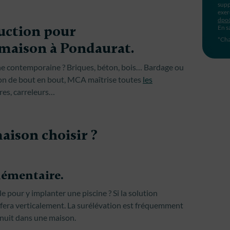
supp
exer
dpo
ruction pour
En s
*Cha
 maison à Pondaurat.
he contemporaine ? Briques, béton, bois… Bardage ou
ion de bout en bout, MCA maîtrise toutes
les
res, carreleurs…
aison choisir ?
lémentaire.
 pour y implanter une piscine ? Si la solution
e fera verticalement. La surélévation est fréquemment
e nuit dans une maison.