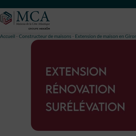
Maisons Côte Atlantique
Accueil
-
Constructeur de maisons
-
Extension de maison en Giro