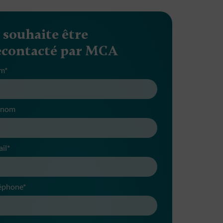
e souhaite être
econtacté par MCA
m*
énom
il*
éphone*