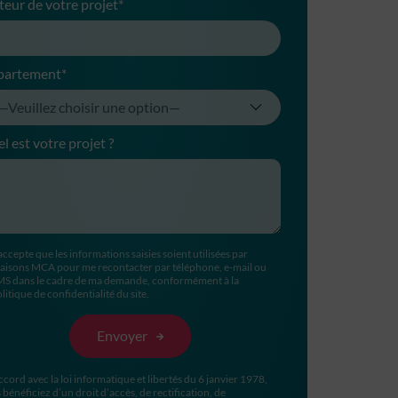
teur de votre projet*
partement*
l est votre projet ?
accepte que les informations saisies soient utilisées par
aisons MCA pour me recontacter par téléphone, e-mail ou
MS dans le cadre de ma demande, conformément à la
litique de confidentialité du site.
ccord avec la loi informatique et libertés du 6 janvier 1978,
 bénéficiez d’un droit d’accès, de rectification, de