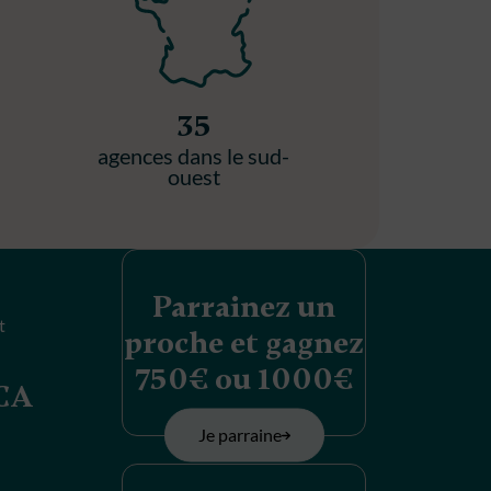
35
agences dans le sud-
ouest
Parrainez un
t
proche et gagnez
750€ ou 1000€
MCA
Je parraine