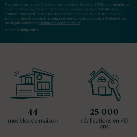
En accord avec la loi informatique et libertés du 6 janvier 1978, vous bénéficiez
d’un droit d’accès, de rectification, de suppression et de portabilité de vos
données. Vous seul pouvez exercer ces droits sur vos propres données en
écrivant à
dpo@hexaom.fr
en joignant une copie de votre pièce d’identité. En
savoir plus sur notre
politique de confidentialité
.
*Champs obligatoires
44
25 000
modèles de maison
réalisations en 40
ans