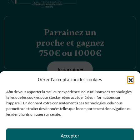
Parrainez un
proche et gagnez
750€ ou 1000€
Je parraine
Gérer l'acceptation des cookies
Découvrez nos
Afin de vous apporter la meilleure expérience, nous utilisons des technologies
telles que les cookies pour stocker et/ou accéder à des informations sur
offres d’emplois
l'appareil. En donnant votre consentement à ces technologies, cela nous
permettra de traiter des données telles que le comportement de navigation ou
les identifiants uniques sur ce site.
Je postule
Accepter
Contactez-nous