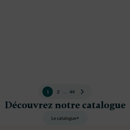
Pagination
1
2
…
44
des
Découvrez notre catalogue
publications
Le catalogue