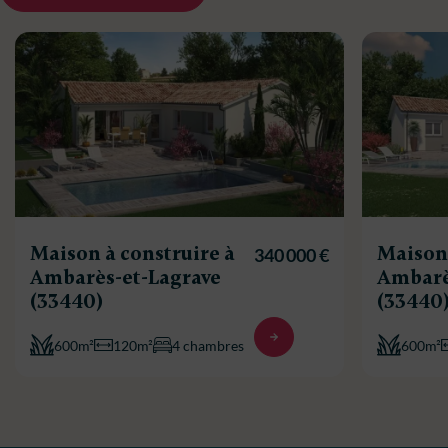
Maison à construire à
Maison 
340 000 €
Ambarès-et-Lagrave
Ambarè
(33440)
(33440
600m²
120m²
4 chambres
600m²