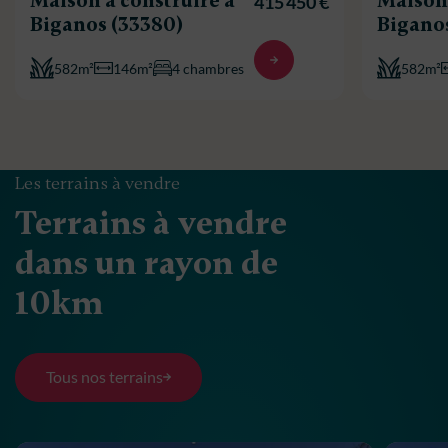
Maison à construire à
Maison 
415 450 €
Biganos (33380)
Bigano
582m²
146m²
4 chambres
582m²
Les terrains à vendre
Terrains à vendre
dans un rayon de
10km
Tous nos terrains