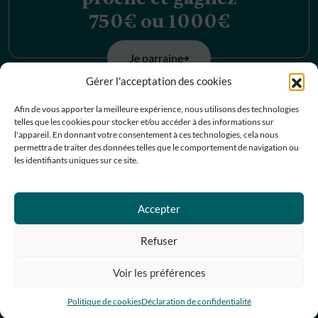
750€ ou 1000€
Je parraine
Gérer l'acceptation des cookies
Découvrez nos
Afin de vous apporter la meilleure expérience, nous utilisons des technologies
telles que les cookies pour stocker et/ou accéder à des informations sur
offres d’emplois
l'appareil. En donnant votre consentement à ces technologies, cela nous
permettra de traiter des données telles que le comportement de navigation ou
les identifiants uniques sur ce site.
Je postule
Accepter
Contactez-nous
Refuser
Prendre RDV
Voir les préférences
05 67 07 07 67
Partager
Politique de cookies
Déclaration de confidentialité
Facebook
Instagram
Pinterest
Linkedin
Youtube