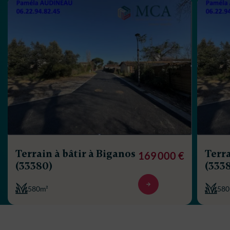
Terrain à bâtir à Biganos
Terra
169 000 €
(33380)
(333
580m²
580