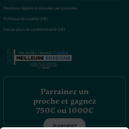
Mentions légales et données personnelles
Politique de cookies (UE)
Déclaration de confidentialité (UE)
Parrainez un
proche et gagnez
750€ ou 1000€
Je parraine