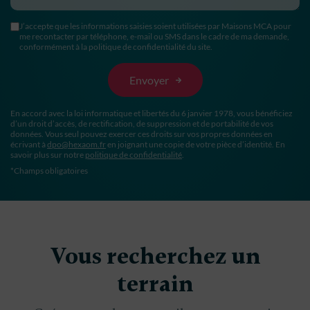
J’accepte que les informations saisies soient utilisées par Maisons MCA pour
me recontacter par téléphone, e-mail ou SMS dans le cadre de ma demande,
conformément à la politique de confidentialité du site.
En accord avec la loi informatique et libertés du 6 janvier 1978, vous bénéficiez
d’un droit d’accès, de rectification, de suppression et de portabilité de vos
données. Vous seul pouvez exercer ces droits sur vos propres données en
écrivant à
dpo@hexaom.fr
en joignant une copie de votre pièce d’identité. En
savoir plus sur notre
politique de confidentialité
.
*Champs obligatoires
Vous recherchez un
terrain