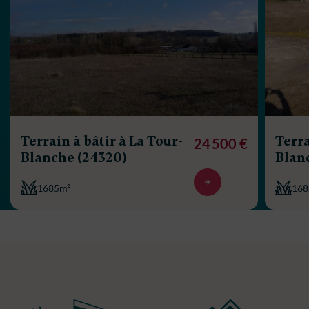
Terrain à bâtir à La Tour-
Terra
24 500 €
Blanche (24320)
Blan
1685m²
168