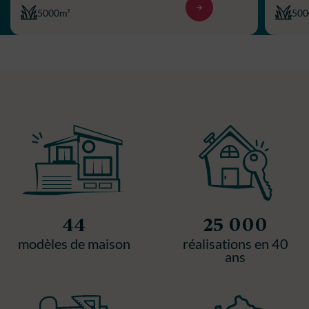
5000m²
500
44
25 000
modèles de maison
réalisations en 40
ans