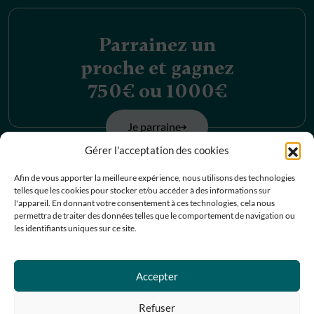
Parrainez un
proche et gagnez
750€ ou 1000€
Je parraine
Gérer l'acceptation des cookies
Découvrez nos
Afin de vous apporter la meilleure expérience, nous utilisons des technologies
telles que les cookies pour stocker et/ou accéder à des informations sur
offres d’emplois
l'appareil. En donnant votre consentement à ces technologies, cela nous
permettra de traiter des données telles que le comportement de navigation ou
les identifiants uniques sur ce site.
Je postule
Contactez-nous
Accepter
Refuser
Prendre RDV