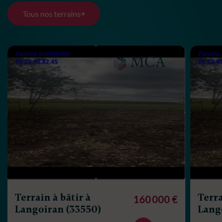
Tous nos terrains
Terrain à bâtir à
Terra
160 000 €
Langoiran (33550)
Lang