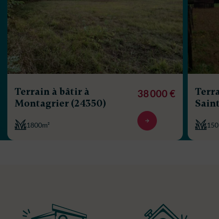
Terrain à bâtir à
Terra
38 000 €
Montagrier (24350)
Sain
1800m²
150