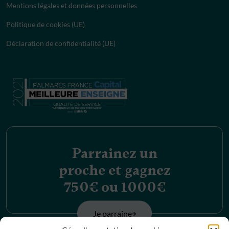
Mentions légales et données personnelles
Politique de cookies (UE)
Déclaration de confidentialité (UE)
Parrainez un
proche et gagnez
750€ ou 1000€
Je parraine