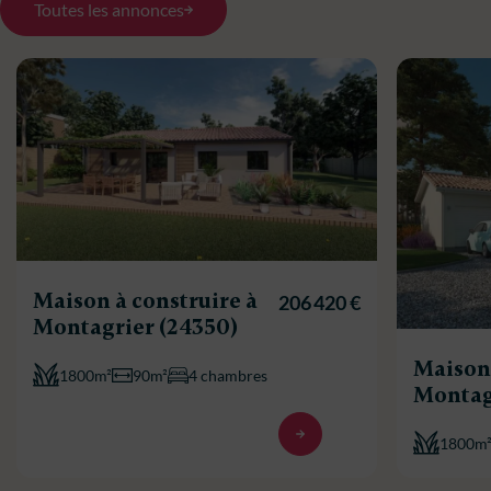
Toutes les annonces
Maison à construire à
206 420 €
Montagrier (24350)
Maison 
1800m²
90m²
4 chambres
Montag
1800m