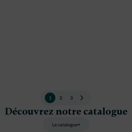
Pagination
1
2
3
des
Découvrez notre catalogue
publications
Le catalogue