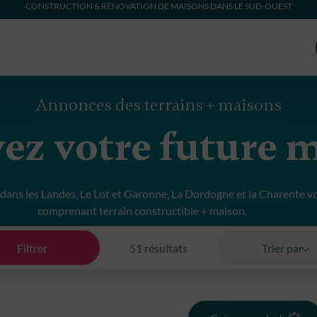
CONSTRUCTION & RÉNOVATION DE MAISONS DANS LE SUD-OUEST
Annonces des terrains + maisons
ez votre future 
dans les Landes, Le Lot et Garonne, La Dordogne et la Charente v
comprenant terrain constructible + maison.
eillent dans une
agence MCA
de proximité pour débuter votre proj
Filtrer
51 résultats
Trier par