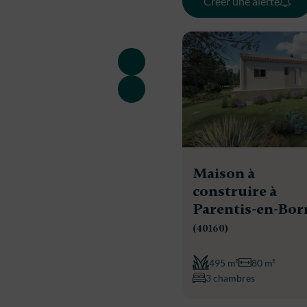
Créer une alerte
Maison à
construire à
Parentis-en-Bor
(40160)
495 m²
80 m²
3 chambres