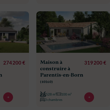
Maison à
274 200 €
319 200 €
construire à
n
Parentis-en-Born
(40160)
528 m²
100 m²
3 chambres