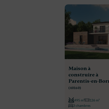
Maison à
construire à
Parentis-en-Bor
(40160)
495 m²
126 m²
3 chambres