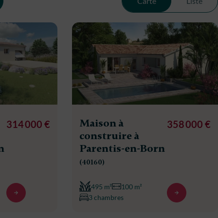
Carte
Liste
Maison à
314 000 €
358 000 €
construire à
n
Parentis-en-Born
(40160)
495 m²
100 m²
3 chambres