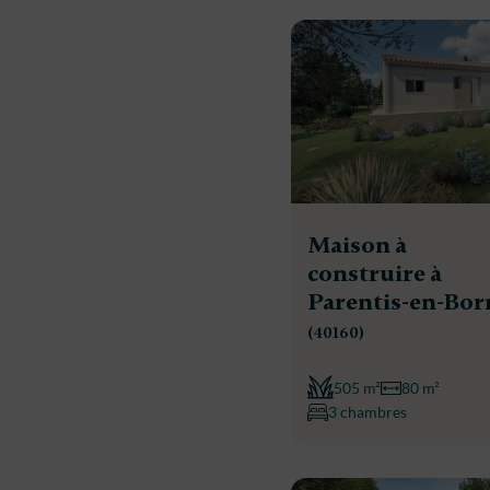
Maison à
construire à
Parentis-en-Bor
(40160)
505 m²
80 m²
3 chambres