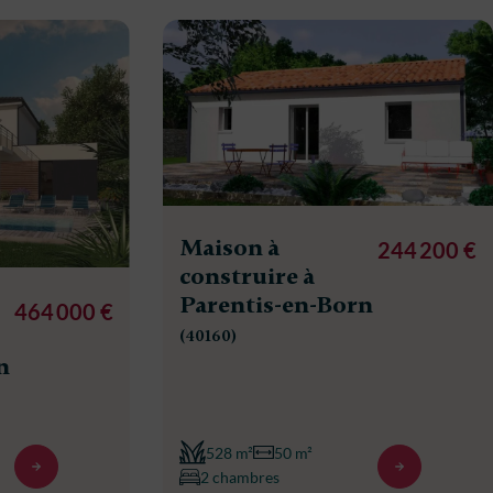
Maison à
244 200 €
construire à
Parentis-en-Born
464 000 €
(40160)
n
528 m²
50 m²
2 chambres