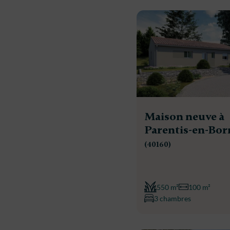
Maison neuve à
Parentis-en-Bor
(40160)
550 m²
100 m²
3 chambres