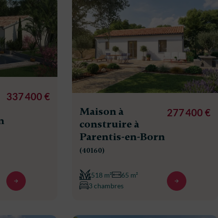
337 400 €
Maison à
277 400 €
n
construire à
Parentis-en-Born
(40160)
518 m²
65 m²
3 chambres