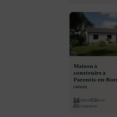
Maison à
construire à
Parentis-en-Bor
(40160)
528 m²
85 m²
3 chambres