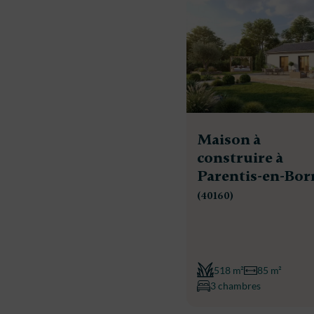
Maison à
construire à
Parentis-en-Bor
(40160)
518 m²
85 m²
3 chambres