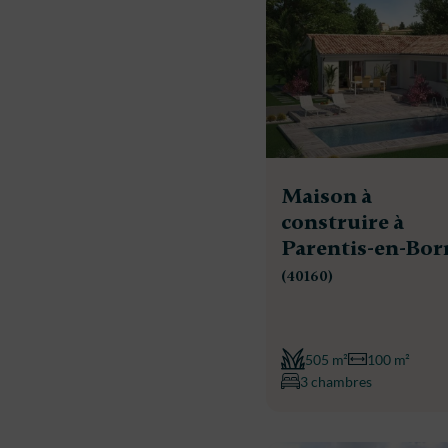
Maison à
construire à
Parentis-en-Bor
(40160)
505 m²
100 m²
3 chambres