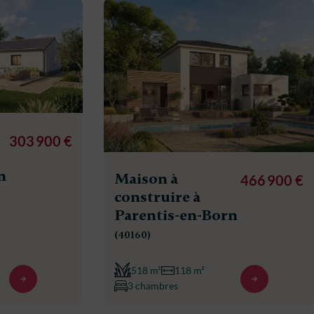
303 900 €
n
Maison à
466 900 €
construire à
Parentis-en-Born
(40160)
518 m²
118 m²
3 chambres