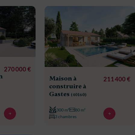
270 000 €
n
Maison à
211 400 €
construire à
Gastes
(40160)
300 m²
80 m²
3 chambres