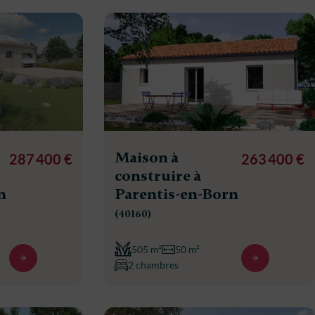
Maison à
287 400 €
263 400 €
construire à
n
Parentis-en-Born
(40160)
505 m²
50 m²
2 chambres