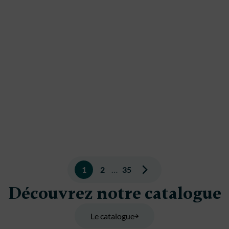
Pagination
1
2
…
35
des
Découvrez notre catalogue
publications
Le catalogue