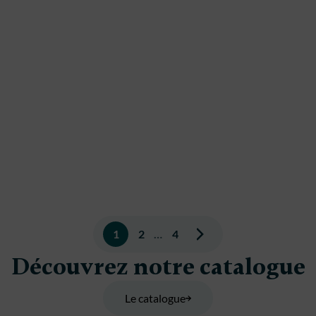
Pagination
1
2
…
4
des
Découvrez notre catalogue
publications
Le catalogue