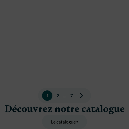
Pagination
1
2
…
7
des
Découvrez notre catalogue
publications
Le catalogue