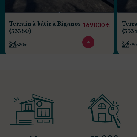
Terrain à bâtir à Biganos
Terra
169 000 €
(33380)
(333
580m²
580