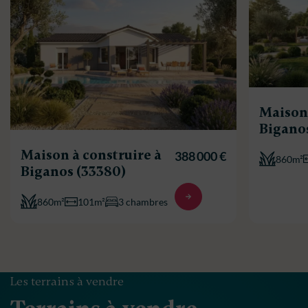
Maison 
Bigano
Maison à construire à
388 000 €
860m²
Biganos (33380)
860m²
101m²
3 chambres
Les terrains à vendre