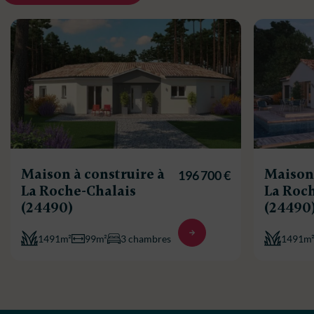
Maison à construire à
Maison 
196 700 €
La Roche-Chalais
La Roc
(24490)
(24490
1491m²
99m²
3 chambres
1491m