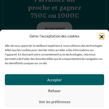
proche et gagnez
750€ ou 1000€
Je parraine
Gérer l'acceptation des cookies
Découvrez nos
Afin de vous apporter la meilleure expérience, nous utilisons des technologies
telles que les cookies pour stocker et/ou accéder à des informations sur
offres d’emplois
l'appareil. En donnant votre consentement à ces technologies, cela nous
permettra de traiter des données telles que le comportement de navigation ou
les identifiants uniques sur ce site.
Je postule
Accepter
Contactez-nous
Refuser
Prendre RDV
Voir les préférences
05 67 07 07 67
(9)
Partager
Galerie photo