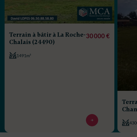
Terrain à bâtir à La Roche-
30 000 €
Chalais (24490)
1491m²
Terra
Cham
430