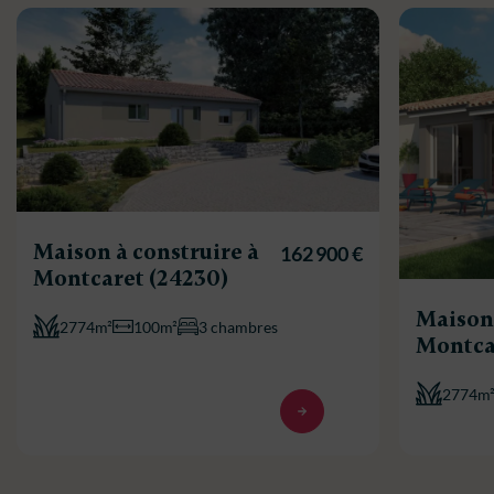
Maison à construire à
162 900 €
Montcaret (24230)
Maison 
2774m²
100m²
3 chambres
Montca
2774m