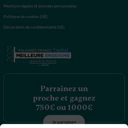
Mentions légales et données personnelles
Politique de cookies (UE)
Déclaration de confidentialité (UE)
Parrainez un
proche et gagnez
750€ ou 1000€
Je parraine