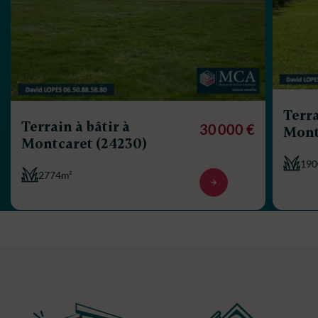
Terra
Terrain à bâtir à
30 000 €
Mont
Montcaret (24230)
190
2774m²