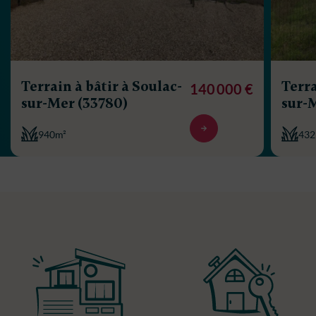
Terrain à bâtir à Soulac-
Terra
140 000 €
sur-Mer (33780)
sur-
940m²
432