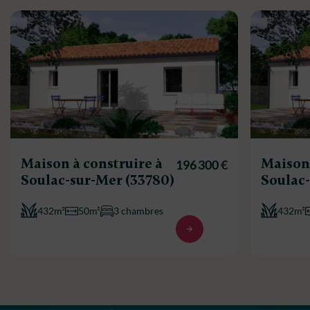
Maison à construire à
Maison 
196 300 €
Soulac-sur-Mer (33780)
Soulac-
432m²
50m²
3 chambres
432m²