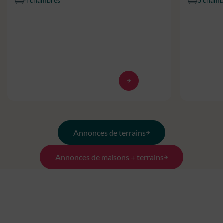
4 chambres
3 chamb
Annonces de terrains
Annonces de maisons + terrains