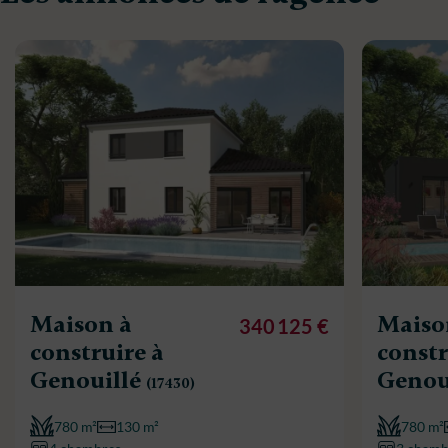
Maison à
Maiso
340 125 €
construire à
constr
Genouillé
Genou
(17430)
780 m²
130 m²
780 m²