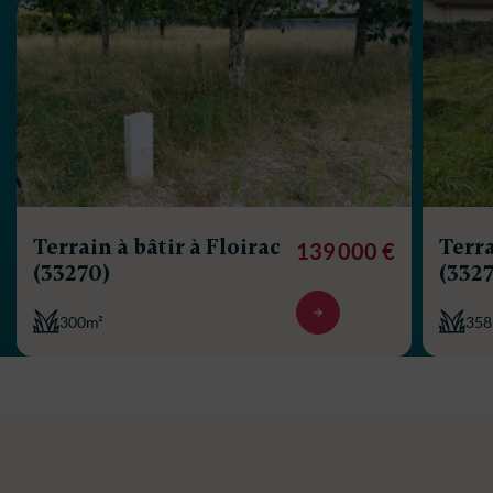
Terrain à bâtir à Floirac
Terra
139 000 €
(33270)
(332
300m²
358