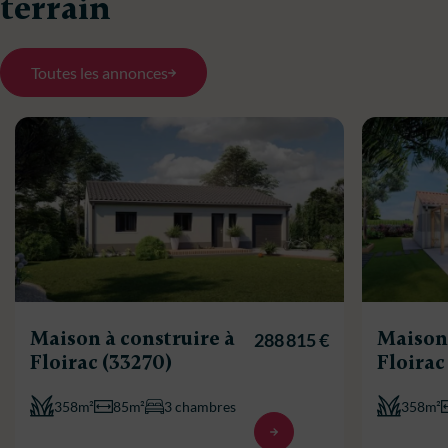
terrain
Toutes les annonces
Maison à construire à
Maison 
288 815 €
Floirac (33270)
Floirac
358m²
85m²
3 chambres
358m²