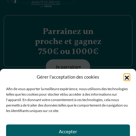
Parrainez un
proche et gagnez
750€ ou 1000€
Je parraine
Gérer l'acceptation des cookies
Découvrez nos
Afin de vous apporter la meilleure expérience, nous utilisons des technologies
telles que les cookies pour stocker et/ou accéder à des informations sur
offres d’emplois
l'appareil. En donnant votre consentement à ces technologies, cela nous
permettra de traiter des données telles que le comportement de navigation ou
les identifiants uniques sur ce site.
Je postule
Contactez-nous
Accepter