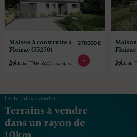
Maison à construire à
Maison 
270 000 €
Floirac (33270)
Floirac
358m²
84m²
3 chambres
358m²
Les terrains à vendre
Terrains à vendre
dans un rayon de
10km