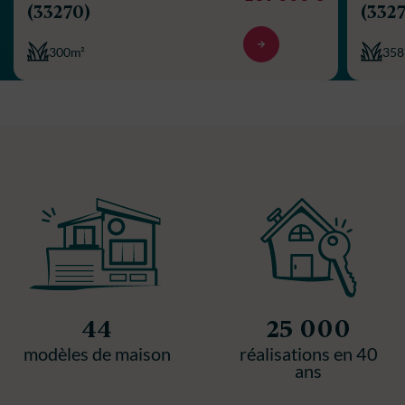
(33270)
(332
300m²
358
44
25 000
modèles de maison
réalisations en 40
ans