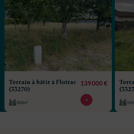
Terrain à bâtir à Floirac
Terra
139 000 €
(33270)
(332
300m²
358