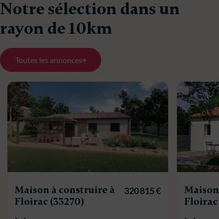
Notre sélection dans un
rayon de 10km
Toutes les annonces
Maison à construire à
Maison 
320 815 €
Floirac (33270)
Floirac