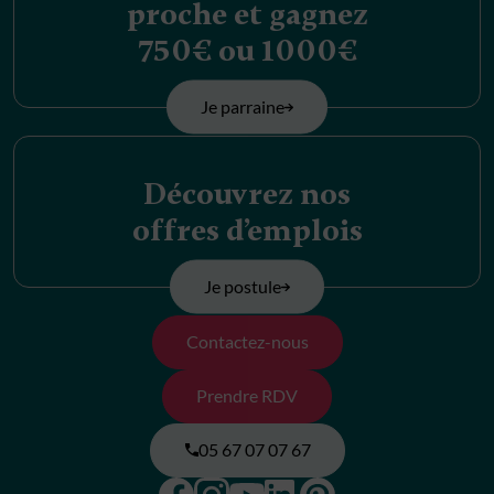
proche et gagnez
750€ ou 1000€
Je parraine
Découvrez nos
offres d’emplois
Je postule
Contactez-nous
Prendre RDV
05 67 07 07 67
Facebook
Instagram
Pinterest
Linkedin
Youtube