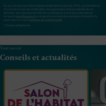
En accord avec la loi informatique et libertés du 6 janvier 1978, vous bénéficiez
d’un droit d’accès, de rectification, de suppression et de portabilité de vos
données. Vous seul pouvez exercer ces droits sur vos propres données en
écrivant à
dpo@hexaom.fr
en joignant une copie de votre pièce d’identité. En
savoir plus sur notre
politique de confidentialité
.
*Champs obligatoires
Tout savoir
Conseils et actualités