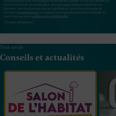
En accord avec la loi informatique et libertés du 6 janvier 1978, vous bénéficiez
d’un droit d’accès, de rectification, de suppression et de portabilité de vos
données. Vous seul pouvez exercer ces droits sur vos propres données en
écrivant à
dpo@hexaom.fr
en joignant une copie de votre pièce d’identité. En
savoir plus sur notre
politique de confidentialité
.
*Champs obligatoires
Tout savoir
Conseils et actualités