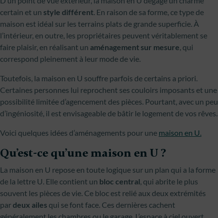
D’un point de vue extérieur, la maison en U dégage un charme
certain et un
style différent
. En raison de sa forme, ce type de
maison est idéal sur les terrains plats de grande superficie. À
l’intérieur, en outre, les propriétaires peuvent véritablement se
faire plaisir, en réalisant un
aménagement sur mesure
, qui
correspond pleinement à leur mode de vie.
Toutefois, la maison en U souffre parfois de certains a priori.
Certaines personnes lui reprochent ses couloirs imposants et une
possibilité limitée d’agencement des pièces. Pourtant, avec un peu
d’ingéniosité, il est envisageable de bâtir le logement de vos rêves.
Voici quelques idées d’aménagements pour une
maison en U.
Qu’est-ce qu’une maison en U ?
La maison en U repose en toute logique sur un plan qui a la forme
de la lettre U. Elle contient un
bloc central
, qui abrite le plus
souvent les pièces de vie. Ce bloc est relié aux deux extrémités
par
deux ailes
qui se font face. Ces dernières cachent
généralement les chambres ou le garage. L’espace à ciel ouvert