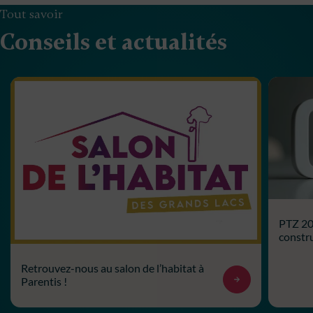
Tout savoir
Conseils et actualités
PTZ 202
constru
Retrouvez-nous au salon de l’habitat à
Parentis !