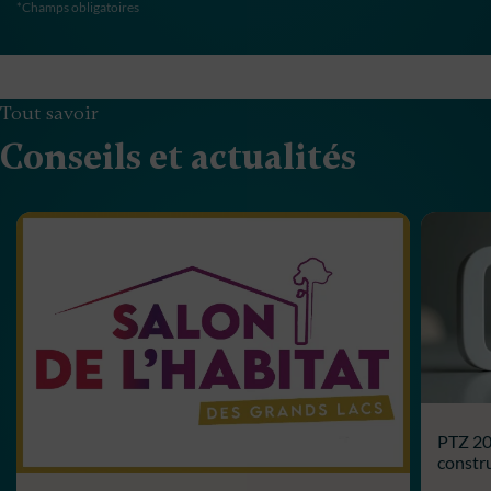
*Champs obligatoires
Tout savoir
Conseils et actualités
PTZ 202
constru