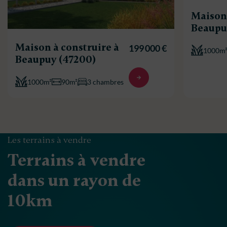
Maison 
Beaupu
Maison à construire à
199 000 €
1000m
Beaupuy (47200)
1000m²
90m²
3 chambres
Les terrains à vendre
Terrains à vendre
dans un rayon de
10km