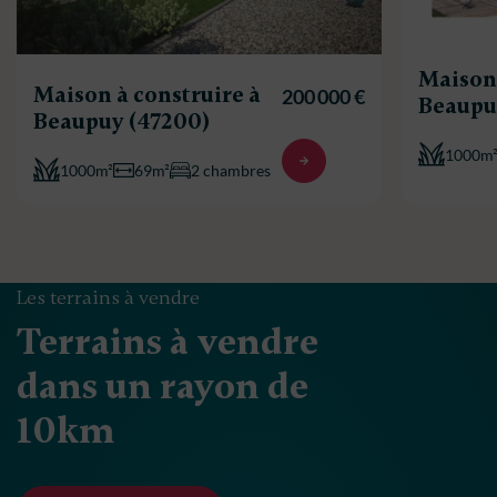
Maison 
Maison à construire à
200 000 €
Beaupu
Beaupuy (47200)
1000m
1000m²
69m²
2 chambres
Les terrains à vendre
Terrains à vendre
dans un rayon de
10km