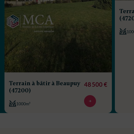
Terra
(472
100
Terrain à bâtir à Beaupuy
48 500 €
(47200)
1000m²