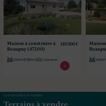
Maison à construire à
Maison 
185 000 €
Beaupuy (47200)
Beaupu
1000m²
80m²
3 chambres
1000m
Les terrains à vendre
Terrains à vendre