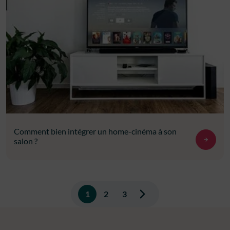
Comment bien intégrer un home-cinéma à son
salon ?
Pagination
1
2
3
des