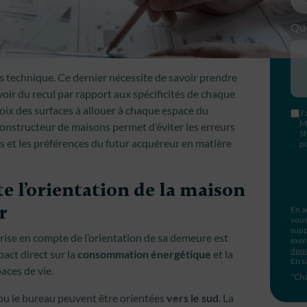
Que
 technique. Ce dernier nécessite de savoir prendre
voir du recul par rapport aux spécificités de chaque
hoix des surfaces à allouer à chaque espace du
J’
M
onstructeur de maisons permet d’éviter les erreurs
S
s et les préférences du futur acquéreur en matière
po
e l’orientation de la maison
r
En a
vous
supp
 prise en compte de l’orientation de sa demeure est
exer
dpo
pact direct sur la
consommation énergétique
et la
En s
aces de vie.
*Cha
r ou le bureau peuvent être orientées
vers le sud
. La