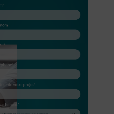
m*
énom
il*
éphone*
teur de votre projet*
partement*