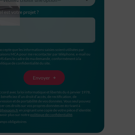
l est votre projet ?
accepte que les informations saisies soient utilisées par
aisons MCA pour me recontacter par téléphone, e-mail ou
MS dans le cadre de ma demande, conformément à la
litique de confidentialité du site.
ccord avec la loi informatique et libertés du 6 janvier 1978,
 bénéficiez d’un droit d’accès, de rectification, de
ression et de portabilité de vos données. Vous seul pouvez
cer ces droits sur vos propres données en écrivant à
@hexaom.fr
en joignant une copie de votre pièce d’identité.
avoir plus sur notre
politique de confidentialité
.
mps obligatoires