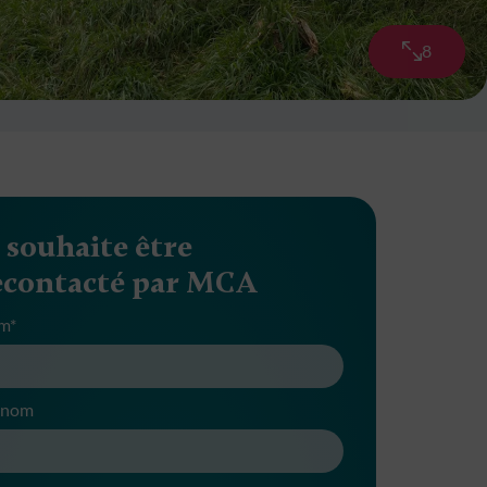
8
Galerie ph
e souhaite être
econtacté par MCA
m*
énom