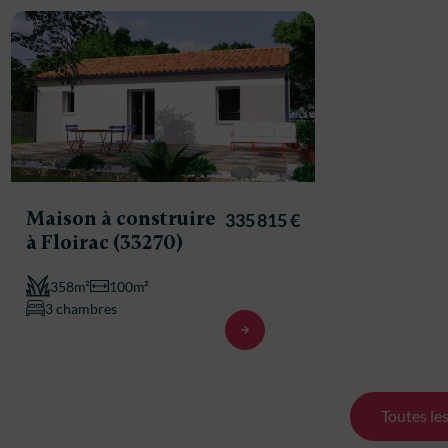
Maison à construire
Maison à
335 815 €
à Floirac (33270)
à Floirac
358m²
100m²
358m²
3 chambres
3 chambre
Toutes le