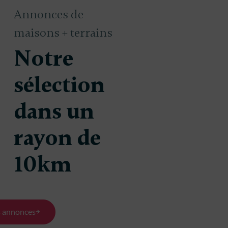
Annonces de
maisons + terrains
Notre
sélection
dans un
 construire
Maison à construire
340 815 €
 (33270)
à Floirac (33270)
rayon de
100m²
358m²
80m²
10km
s
3 chambres
s annonces