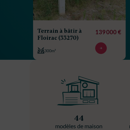
Terrain à bâtir à
139 000 €
Floirac (33270)
300m²
44
modèles de maison