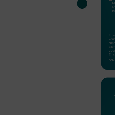
M
S
po
En a
vous
supp
exer
dpo
En s
*Cha