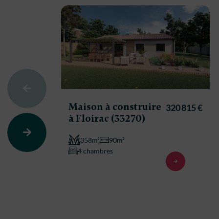
Maison à construire
320 815 €
à Floirac (33270)
358m²
90m²
4 chambres