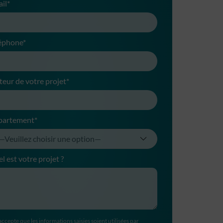
il*
éphone*
teur de votre projet*
partement*
l est votre projet ?
accepte que les informations saisies soient utilisées par