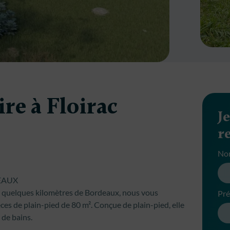
re à Floirac
J
r
No
EAUX
t à quelques kilomètres de Bordeaux, nous vous
Pr
ces de plain-pied de 80 m². Conçue de plain-pied, elle
 de bains.