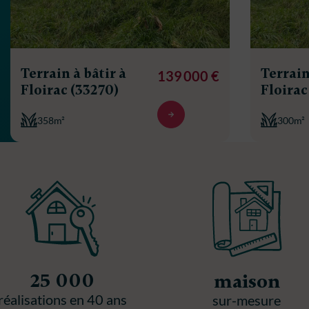
Terrain à bâtir à
Terrain
139 000 €
Floirac (33270)
Floirac
358m²
300m²
25 000
maison
réalisations en 40 ans
sur-mesure