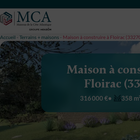
Maisons Côte Atlantique
Accueil
-
Terrains + maisons
-
Maison à construire à Floirac (3327
Maison à cons
Floirac (3
316 000 €
358 m