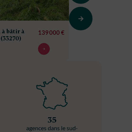
 à bâtir à
Terrain à bâtir à
139 000 €
 (33270)
Floirac (33270)
358m²
35
agences dans le sud-