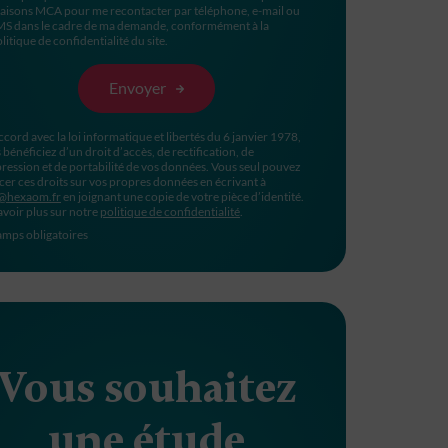
aisons MCA pour me recontacter par téléphone, e-mail ou
MS dans le cadre de ma demande, conformément à la
litique de confidentialité du site.
ccord avec la loi informatique et libertés du 6 janvier 1978,
 bénéficiez d’un droit d’accès, de rectification, de
ression et de portabilité de vos données. Vous seul pouvez
cer ces droits sur vos propres données en écrivant à
@hexaom.fr
en joignant une copie de votre pièce d’identité.
avoir plus sur notre
politique de confidentialité
.
mps obligatoires
Vous souhaitez
une étude