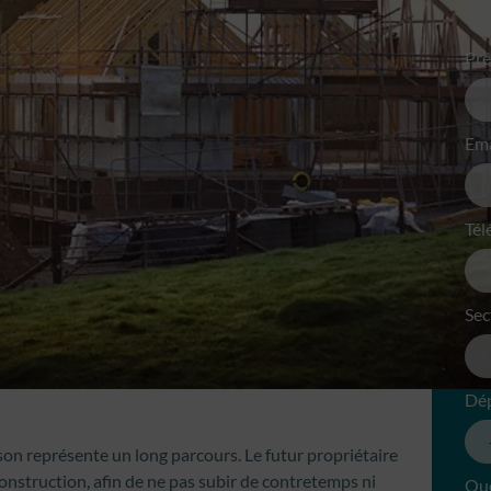
Pr
Ema
Tél
Sec
Dé
son représente un long parcours. Le futur propriétaire
construction, afin de ne pas subir de contretemps ni
Que