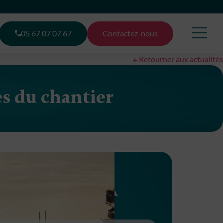
05 67 07 07 67
Contactez-nous
Retourner aux actualités
es du chantier
e souhaite être
econtacté par MCA
m*