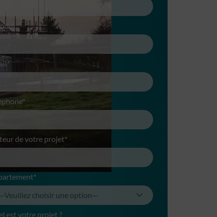
énom
il*
éphone*
teur de votre projet*
partement*
l est votre projet ?