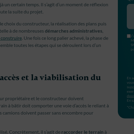
à un certain temps. Il s’agit d’un moment de réflexion
te la suite du projet.
le choix du constructeur, la réalisation des plans puis
’attelle à de nombreuses
démarches administratives
,
J’
 construire
. Une fois ce long palier achevé, la phase de
M
mble toutes les étapes qui se déroulent lors d’un
S
po
accès et la viabilisation du
En a
vous
supp
exer
dpo
tur propriétaire et le constructeur doivent
En s
ain à bâtir doit comporter une voie d’accès le reliant à
*Cha
 les camions doivent passer sans encombre pour
ilisé. Concrètement, il s’agit de
raccorder le terrain
à