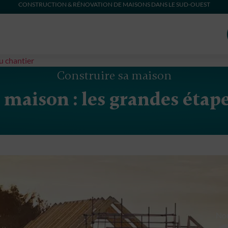
CONSTRUCTION & RÉNOVATION DE MAISONS DANS LE SUD-OUEST
u chantier
Construire sa maison
maison : les grandes étap
J
r
No