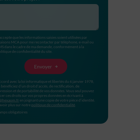
accepte que les informations saisies soient utilisées par
aisons MCA pour me recontacter par téléphone, e-mail ou
MS dans le cadre de ma demande, conformément à la
litique de confidentialité du site.
ccord avec la loi informatique et libertés du 6 janvier 1978,
 bénéficiez d’un droit d’accès, de rectification, de
ression et de portabilité de vos données. Vous seul pouvez
cer ces droits sur vos propres données en écrivant à
@hexaom.fr
en joignant une copie de votre pièce d’identité.
avoir plus sur notre
politique de confidentialité
.
mps obligatoires