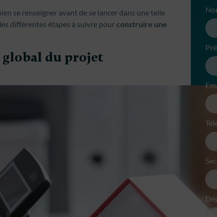
No
 bien se renseigner avant de se lancer dans une telle
 les différentes étapes à suivre pour
construire une
Pr
t global du projet
Ema
Tél
Sec
Dé