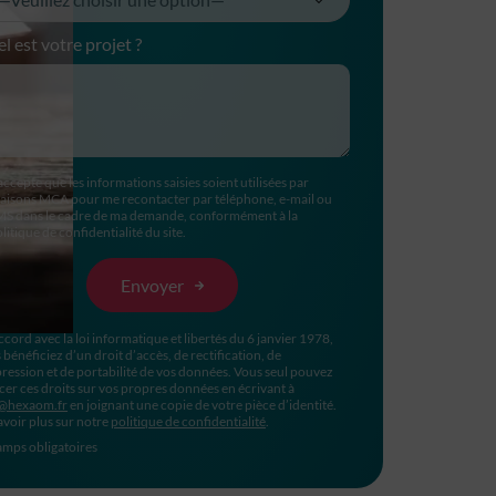
l est votre projet ?
accepte que les informations saisies soient utilisées par
aisons MCA pour me recontacter par téléphone, e-mail ou
MS dans le cadre de ma demande, conformément à la
litique de confidentialité du site.
ccord avec la loi informatique et libertés du 6 janvier 1978,
 bénéficiez d’un droit d’accès, de rectification, de
ression et de portabilité de vos données. Vous seul pouvez
cer ces droits sur vos propres données en écrivant à
@hexaom.fr
en joignant une copie de votre pièce d’identité.
avoir plus sur notre
politique de confidentialité
.
mps obligatoires