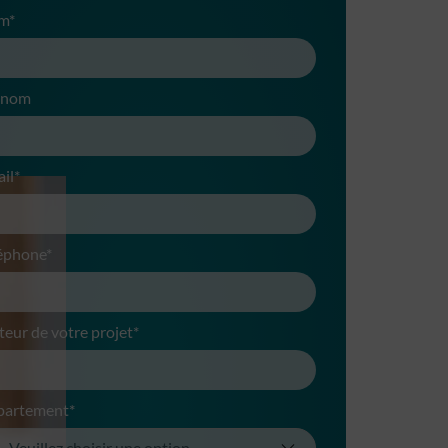
m*
énom
il*
éphone*
teur de votre projet*
partement*