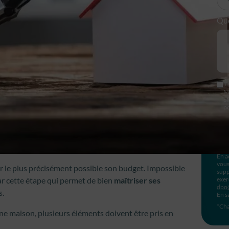
Que
J’
M
S
po
En a
vous
ir le plus précisément possible son budget. Impossible
supp
ar cette étape qui permet de bien
maîtriser ses
exer
dpo
s.
En s
*Cha
une maison, plusieurs éléments doivent être pris en